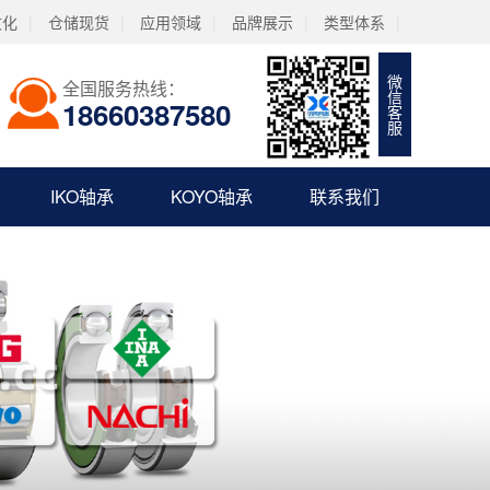
文化
|
仓储现货
|
应用领域
|
品牌展示
|
类型体系
|
微信客服
全国服务热线：
18660387580
IKO轴承
KOYO轴承
联系我们